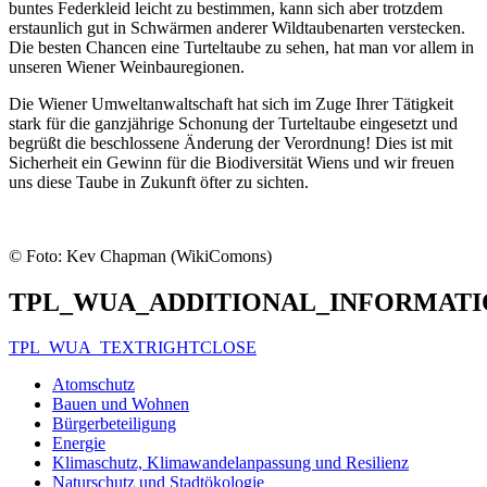
buntes Federkleid leicht zu bestimmen, kann sich aber trotzdem
erstaunlich gut in Schwärmen anderer Wildtaubenarten verstecken.
Die besten Chancen eine Turteltaube zu sehen, hat man vor allem in
unseren Wiener Weinbauregionen.
Die Wiener Umweltanwaltschaft hat sich im Zuge Ihrer Tätigkeit
stark für die ganzjährige Schonung der Turteltaube eingesetzt und
begrüßt die beschlossene Änderung der Verordnung! Dies ist mit
Sicherheit ein Gewinn für die Biodiversität Wiens und wir freuen
uns diese Taube in Zukunft öfter zu sichten.
© Foto: Kev Chapman (WikiComons)
TPL_WUA_ADDITIONAL_INFORMATI
TPL_WUA_TEXTRIGHTCLOSE
Atomschutz
Bauen und Wohnen
Bürgerbeteiligung
Energie
Klimaschutz, Klimawandelanpassung und Resilienz
Naturschutz und Stadtökologie