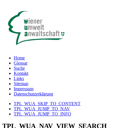
Home
Glossar
Suche
Kontakt
Links
Sitemap
Impressum
Datenschutzerklärung
TPL_WUA_SKIP_TO_CONTENT
TPL_WUA_JUMP_TO_NAV
TPL_WUA_JUMP_TO_INFO
TPL_WUA_NAV_VIEW_SEARCH