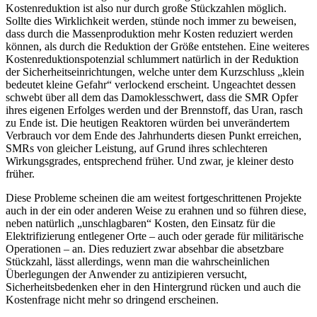
Kostenreduktion ist also nur durch große Stückzahlen möglich.
Sollte dies Wirklichkeit werden, stünde noch immer zu beweisen,
dass durch die Massenproduktion mehr Kosten reduziert werden
können, als durch die Reduktion der Größe entstehen. Eine weiteres
Kostenreduktionspotenzial schlummert natürlich in der Reduktion
der Sicherheitseinrichtungen, welche unter dem Kurzschluss „klein
bedeutet kleine Gefahr“ verlockend erscheint. Ungeachtet dessen
schwebt über all dem das Damoklesschwert, dass die SMR Opfer
ihres eigenen Erfolges werden und der Brennstoff, das Uran, rasch
zu Ende ist. Die heutigen Reaktoren würden bei unverändertem
Verbrauch vor dem Ende des Jahrhunderts diesen Punkt erreichen,
SMRs von gleicher Leistung, auf Grund ihres schlechteren
Wirkungsgrades, entsprechend früher. Und zwar, je kleiner desto
früher.
Diese Probleme scheinen die am weitest fortgeschrittenen Projekte
auch in der ein oder anderen Weise zu erahnen und so führen diese,
neben natürlich „unschlagbaren“ Kosten, den Einsatz für die
Elektrifizierung entlegener Orte – auch oder gerade für militärische
Operationen – an. Dies reduziert zwar absehbar die absetzbare
Stückzahl, lässt allerdings, wenn man die wahrscheinlichen
Überlegungen der Anwender zu antizipieren versucht,
Sicherheitsbedenken eher in den Hintergrund rücken und auch die
Kostenfrage nicht mehr so dringend erscheinen.