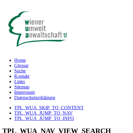
Home
Glossar
Suche
Kontakt
Links
Sitemap
Impressum
Datenschutzerklärung
TPL_WUA_SKIP_TO_CONTENT
TPL_WUA_JUMP_TO_NAV
TPL_WUA_JUMP_TO_INFO
TPL_WUA_NAV_VIEW_SEARCH