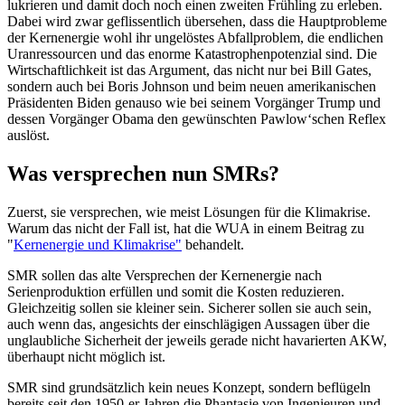
lukrieren und damit doch noch einen zweiten Frühling zu erleben.
Dabei wird zwar geflissentlich übersehen, dass die Hauptprobleme
der Kernenergie wohl ihr ungelöstes Abfallproblem, die endlichen
Uranressourcen und das enorme Katastrophenpotenzial sind. Die
Wirtschaftlichkeit ist das Argument, das nicht nur bei Bill Gates,
sondern auch bei Boris Johnson und beim neuen amerikanischen
Präsidenten Biden genauso wie bei seinem Vorgänger Trump und
dessen Vorgänger Obama den gewünschten Pawlow‘schen Reflex
auslöst.
Was versprechen nun SMRs?
Zuerst, sie versprechen, wie meist Lösungen für die Klimakrise.
Warum das nicht der Fall ist, hat die WUA in einem Beitrag zu
"
Kernenergie und Klimakrise"
behandelt.
SMR sollen das alte Versprechen der Kernenergie nach
Serienproduktion erfüllen und somit die Kosten reduzieren.
Gleichzeitig sollen sie kleiner sein. Sicherer sollen sie auch sein,
auch wenn das, angesichts der einschlägigen Aussagen über die
unglaubliche Sicherheit der jeweils gerade nicht havarierten AKW,
überhaupt nicht möglich ist.
SMR sind grundsätzlich kein neues Konzept, sondern beflügeln
bereits seit den 1950-er Jahren die Phantasie von Ingenieuren und