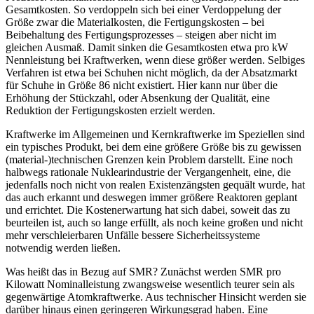
Gesamtkosten. So verdoppeln sich bei einer Verdoppelung der
Größe zwar die Materialkosten, die Fertigungskosten – bei
Beibehaltung des Fertigungsprozesses – steigen aber nicht im
gleichen Ausmaß. Damit sinken die Gesamtkosten etwa pro kW
Nennleistung bei Kraftwerken, wenn diese größer werden. Selbiges
Verfahren ist etwa bei Schuhen nicht möglich, da der Absatzmarkt
für Schuhe in Größe 86 nicht existiert. Hier kann nur über die
Erhöhung der Stückzahl, oder Absenkung der Qualität, eine
Reduktion der Fertigungskosten erzielt werden.
Kraftwerke im Allgemeinen und Kernkraftwerke im Speziellen sind
ein typisches Produkt, bei dem eine größere Größe bis zu gewissen
(material-)technischen Grenzen kein Problem darstellt. Eine noch
halbwegs rationale Nuklearindustrie der Vergangenheit, eine, die
jedenfalls noch nicht von realen Existenzängsten gequält wurde, hat
das auch erkannt und deswegen immer größere Reaktoren geplant
und errichtet. Die Kostenerwartung hat sich dabei, soweit das zu
beurteilen ist, auch so lange erfüllt, als noch keine großen und nicht
mehr verschleierbaren Unfälle bessere Sicherheitssysteme
notwendig werden ließen.
Was heißt das in Bezug auf SMR? Zunächst werden SMR pro
Kilowatt Nominalleistung zwangsweise wesentlich teurer sein als
gegenwärtige Atomkraftwerke. Aus technischer Hinsicht werden sie
darüber hinaus einen geringeren Wirkungsgrad haben. Eine